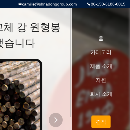
camille@shnadonggroup.com
86-159-6186-0015
 고체 강 원형봉
했습니다
홈
카테고리
제품 소개
자원
회사 소개
견적