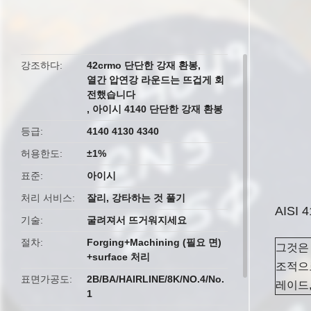
butto
강조하다
42crmo 단단한 강재 환봉
,
열간 압연강 라운드는 뜨겁게 회
전했습니다
,
아이시 4140 단단한 강재 환봉
등급
4140 4130 4340
허용한도
±1%
표준
아이시
처리 서비스
잘리, 강타하는 것 풀기
AISI
기술
굴려져서 뜨거워지세요
절차
Forging+Machining (필요 면)
그것은 
+surface 처리
조적으
표면가공도
2B/BA/HAIRLINE/8K/NO.4/No.
레이드,
1