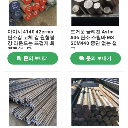
공장 여행
아이시 4140 42crmo
뜨거운 굴려진 Astm
품질 관리
탄소강 고체 강 원형봉
A36 탄소 스틸바 MS
강 라운드는 뜨겁게 회
SCM440 중단 없는 철
전했습니다
근
연락주세요
문의 보내기
문의 보내기
뉴스
뜨거운 압연 스테인리스강 코일
추운 압연 스테인리스강 코일
연마 스테인리스 스틸 코일