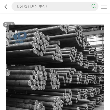
2
/
4