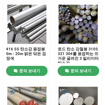
416 SS 탄소강 용접봉
로드 탄소 강철봉 310S
0m - 20m 밝은 닦은 검
321 304를 용접하는 뜨
정색
거운 굴려진 3 밀리미터
탄소강
문의 보내기
문의 보내기
집
제품
우리에 대하여