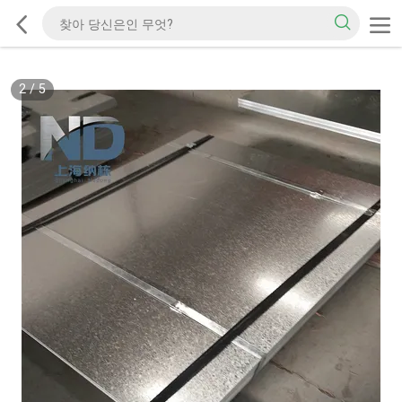
2
/
5