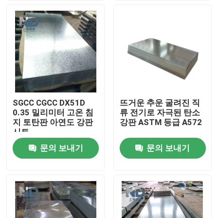
공장 여행
품질 관리
연락주세요
SGCC CGCC DX51D
뜨거운 추운 굴려진 직
0.35 밀리미터 고온 침
류 전기로 자극된 탄소
뉴스
지 토탄판 아연도 강판
강판 ASTM 등급 A572
시트
문의 보내기
문의 보내기
뜨거운 압연 스테인리스강 코일
추운 압연 스테인리스강 코일
연마 스테인리스 스틸 코일