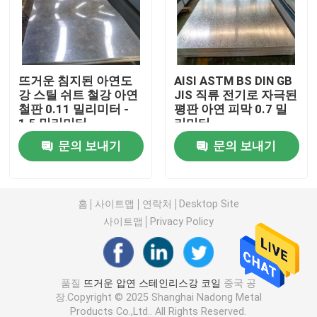
스테인레스 강 금속 판
뜨거운 침지된 아연도
AISI ASTM BS DIN GB
용접된 스테인레스 강철 튜브
강 스틸 쉬트 철강 아연
JIS 직류 전기로 자극된
철판 0.11 밀리미터 -
평판 아연 피막 0.7 밀
1.5 밀리미터
리미터
둥근 스테인리스강 막대
문의 보내기
문의 보내기
탄소강 용접봉
홈
사이트맵
연락처
Desktop Site
스테인레스강 스트립
사이트맵
Privacy Policy
저탄소강 곱쇠
품질
뜨거운 압연 스테인리스강 코일
중국 공
장.Copyright © 2025 Shanghai Nadong Metal
탄소강 플레이트 시트
Products Co.,Ltd.. All Rights Reserved.