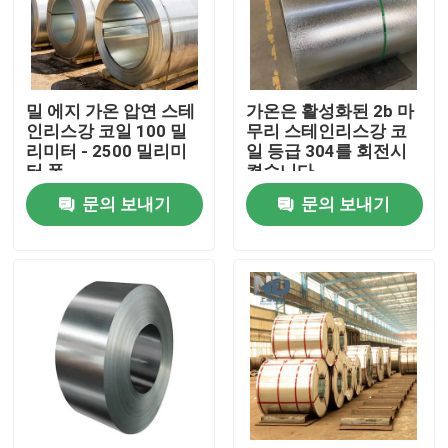
공장 여행
밀 에지 가온 압연 스테
가온은 활성화된 2b 마
품질 관리
인리스강 코일 100 밀
무리 스테인리스강 코
리미터 - 2500 밀리미
일 등급 304를 회전시
터 폭
켰습니다
연락주세요
문의 보내기
문의 보내기
뉴스
뜨거운 압연 스테인리스강 코일
추운 압연 스테인리스강 코일
연마 스테인리스 스틸 코일