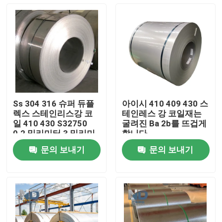
Ss 304 316 슈퍼 듀플
아이시 410 409 430 스
렉스 스테인리스강 코
테인레스 강 코일재는
일 410 430 S32750
굴려진 Ba 2b를 뜨겁게
0.2 밀리미터 3 밀리미
합니다
터
문의 보내기
문의 보내기
집
제품
우리에 대하여