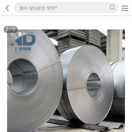
2
/
5